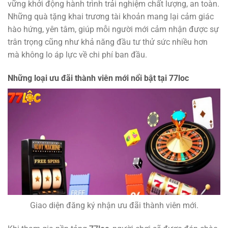
vững khởi động hành trình trải nghiệm chất lượng, an toàn.
Những quà tặng khai trương tài khoản mang lại cảm giác
hào hứng, yên tâm, giúp mỗi người mới cảm nhận được sự
trân trọng cũng như khả năng đầu tư thử sức nhiều hơn
mà không lo áp lực về chi phí ban đầu.
Những loại ưu đãi thành viên mới nổi bật tại 77loc
Giao diện đăng ký nhận ưu đãi thành viên mới.