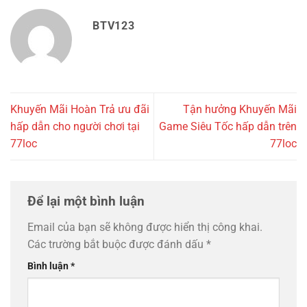
BTV123
Khuyến Mãi Hoàn Trả ưu đãi
Tận hưởng Khuyến Mãi
hấp dẫn cho người chơi tại
Game Siêu Tốc hấp dẫn trên
77loc
77loc
Để lại một bình luận
Email của bạn sẽ không được hiển thị công khai.
Các trường bắt buộc được đánh dấu
*
Bình luận
*