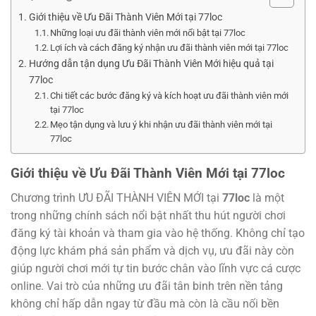
Giới thiệu về Ưu Đãi Thành Viên Mới tại 77loc
Những loại ưu đãi thành viên mới nổi bật tại 77loc
Lợi ích và cách đăng ký nhận ưu đãi thành viên mới tại 77loc
Hướng dẫn tận dụng Ưu Đãi Thành Viên Mới hiệu quả tại
77loc
Chi tiết các bước đăng ký và kích hoạt ưu đãi thành viên mới
tại 77loc
Mẹo tận dụng và lưu ý khi nhận ưu đãi thành viên mới tại
77loc
Giới thiệu về Ưu Đãi Thành Viên Mới tại 77loc
Chương trình ƯU ĐÃI THÀNH VIÊN MỚI tại
77loc
là một
trong những chính sách nổi bật nhất thu hút người chơi
đăng ký tài khoản và tham gia vào hệ thống. Không chỉ tạo
động lực khám phá sản phẩm và dịch vụ, ưu đãi này còn
giúp người chơi mới tự tin bước chân vào lĩnh vực cá cược
online. Vai trò của những ưu đãi tân binh trên nền tảng
không chỉ hấp dẫn ngay từ đầu mà còn là cầu nối bền