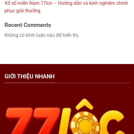
Xổ số miền Nam 77loc – Hướng dẫn và kinh nghiệm chinh
phục giải thưởng
Recent Comments
Không có bình luận nào để hiển thị.
GIỚI THIỆU NHANH