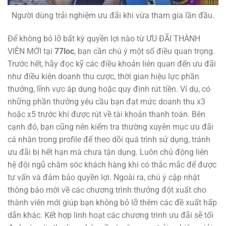
Người dùng trải nghiệm ưu đãi khi vừa tham gia lần đầu.
Để không bỏ lỡ bất kỳ quyền lợi nào từ ƯU ĐÃI THÀNH
VIÊN MỚI tại
77loc
, bạn cần chú ý một số điều quan trọng.
Trước hết, hãy đọc kỹ các điều khoản liên quan đến ưu đãi
như điều kiện doanh thu cược, thời gian hiệu lực phần
thưởng, lĩnh vực áp dụng hoặc quy định rút tiền. Ví dụ, có
những phần thưởng yêu cầu bạn đạt mức doanh thu x3
hoặc x5 trước khi được rút về tài khoản thanh toán. Bên
cạnh đó, bạn cũng nên kiểm tra thường xuyên mục ưu đãi
cá nhân trong profile để theo dõi quá trình sử dụng, tránh
ưu đãi bị hết hạn mà chưa tận dụng. Luôn chủ động liên
hệ đội ngũ chăm sóc khách hàng khi có thắc mắc để được
tư vấn và đảm bảo quyền lợi. Ngoài ra, chú ý cập nhật
thông báo mới về các chương trình thưởng đột xuất cho
thành viên mới giúp bạn không bỏ lỡ thêm các đề xuất hấp
dẫn khác. Kết hợp linh hoạt các chương trình ưu đãi sẽ tối