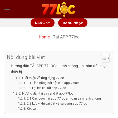
Chuyển
đến
×
nội
dung
ĐĂNG KÝ
ĐĂNG NHẬP
Home
-
Tải APP 77loc
77Loc
Nội dung bài viết
Hướng dẫn TẢI APP 77LOC nhanh chóng, an toàn trên mọi
thiết bị
1. Giới thiệu về ứng dụng 77loc
1.1 Tính năng nổi bật của app 77loc
1.2 Lợi ích khi tải app 77loc
2. Hướng dẫn tải và cài đặt app 77loc
2.1 Các bước tải app 77loc an toàn và nhanh chóng
2.2 Lưu ý khi cài đặt và sử dụng app 77loc
Kết Lại