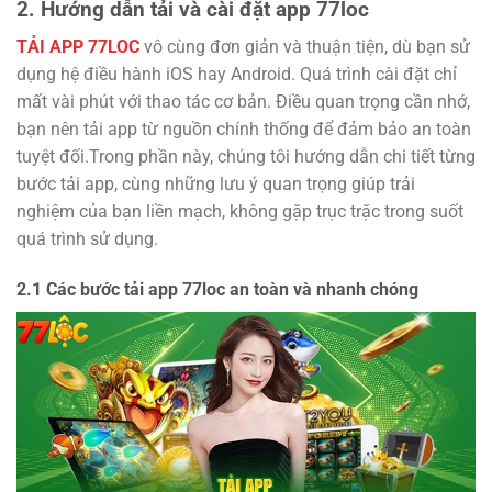
2. Hướng dẫn tải và cài đặt app 77loc
TẢI APP 77LOC
vô cùng đơn giản và thuận tiện, dù bạn sử
dụng hệ điều hành iOS hay Android. Quá trình cài đặt chỉ
mất vài phút với thao tác cơ bản. Điều quan trọng cần nhớ,
bạn nên tải app từ nguồn chính thống để đảm bảo an toàn
tuyệt đối.Trong phần này, chúng tôi hướng dẫn chi tiết từng
bước tải app, cùng những lưu ý quan trọng giúp trải
nghiệm của bạn liền mạch, không gặp trục trặc trong suốt
quá trình sử dụng.
2.1 Các bước tải app 77loc an toàn và nhanh chóng