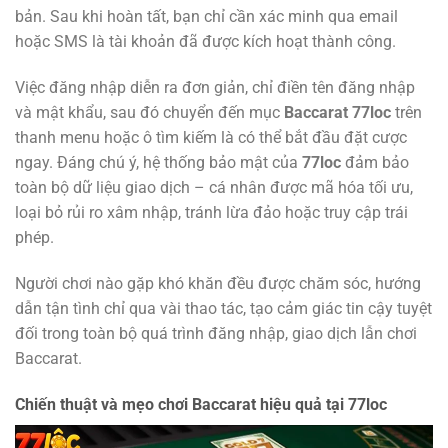
bản. Sau khi hoàn tất, bạn chỉ cần xác minh qua email
hoặc SMS là tài khoản đã được kích hoạt thành công.
Việc đăng nhập diễn ra đơn giản, chỉ điền tên đăng nhập
và mật khẩu, sau đó chuyển đến mục
Baccarat 77loc
trên
thanh menu hoặc ô tìm kiếm là có thể bắt đầu đặt cược
ngay. Đáng chú ý, hệ thống bảo mật của
77loc
đảm bảo
toàn bộ dữ liệu giao dịch – cá nhân được mã hóa tối ưu,
loại bỏ rủi ro xâm nhập, tránh lừa đảo hoặc truy cập trái
phép.
Người chơi nào gặp khó khăn đều được chăm sóc, hướng
dẫn tận tình chỉ qua vài thao tác, tạo cảm giác tin cậy tuyệt
đối trong toàn bộ quá trình đăng nhập, giao dịch lẫn chơi
Baccarat.
Chiến thuật và mẹo chơi Baccarat hiệu quả tại 77loc