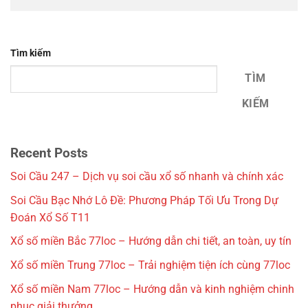
Tìm kiếm
TÌM
KIẾM
Recent Posts
Soi Cầu 247 – Dịch vụ soi cầu xổ số nhanh và chính xác
Soi Cầu Bạc Nhớ Lô Đề: Phương Pháp Tối Ưu Trong Dự
Đoán Xổ Số T11
Xổ số miền Bắc 77loc – Hướng dẫn chi tiết, an toàn, uy tín
Xổ số miền Trung 77loc – Trải nghiệm tiện ích cùng 77loc
Xổ số miền Nam 77loc – Hướng dẫn và kinh nghiệm chinh
phục giải thưởng