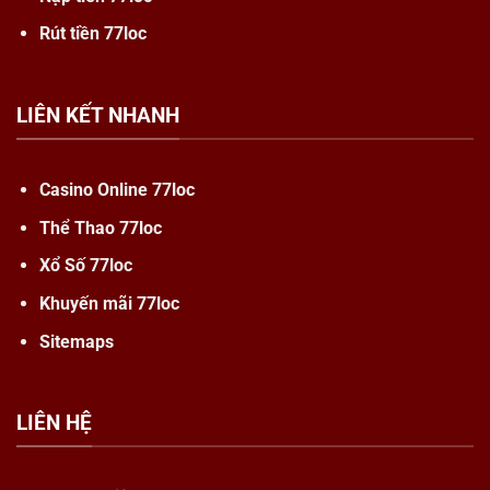
Rút tiền 77loc
LIÊN KẾT NHANH
Casino Online 77loc
Thể Thao 77loc
Xổ Số 77loc
Khuyến mãi 77loc
Sitemaps
LIÊN HỆ