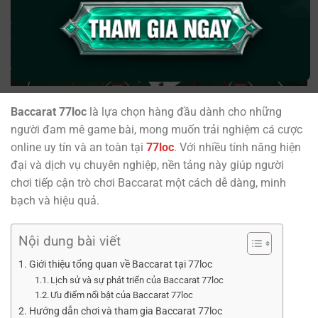
Baccarat 77loc
là lựa chọn hàng đầu dành cho những
người đam mê game bài, mong muốn trải nghiệm cá cược
online uy tín và an toàn tại
77loc
. Với nhiều tính năng hiện
đại và dịch vụ chuyên nghiệp, nền tảng này giúp người
chơi tiếp cận trò chơi Baccarat một cách dễ dàng, minh
bạch và hiệu quả.
Nội dung bài viết
Giới thiệu tổng quan về Baccarat tại 77loc
Lịch sử và sự phát triển của Baccarat 77loc
Ưu điểm nổi bật của Baccarat 77loc
Hướng dẫn chơi và tham gia Baccarat 77loc