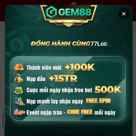
Chuyển
đến
×
nội
dung
ĐĂNG KÝ
ĐĂNG NHẬP
Home
-
Game Bài 77loc
-
Baccarat 77loc – Trải nghiệm
77Loc
game bài đỉnh cao tại 77loc
GAME BÀI 77LOC
Baccarat 77loc – Trải nghiệm game
bài đỉnh cao tại 77loc
ĐÃ ĐĂNG TRÊN
THÁNG 11 13, 2025
BỞI
BTV123
13
Th11